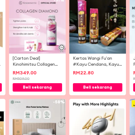
9%
-
31%
[Carton Deal]
Kertas Wangi Fu'an
Kinohimitsu Collagen
#Kayu Cendana, Kayu
Diamond / Collagen
Cendana Tulen
RM
349.00
RM
22.80
Beauty | Mengetatkan
Laoshan, Rempah
RM
509.00
Pori-pori |
Semulajadi, Asap
Beli sekarang
Beli sekarang
Mengencangkan | Kulit
Sedikit, Abu Rendah,
Bercahaya
Tiada Bahan Kimia
Ditambah
-
58%
-
62%