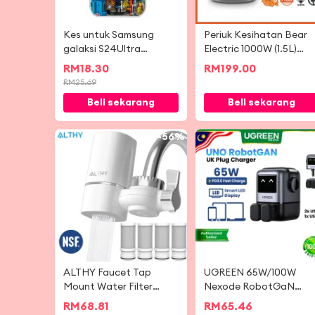
Kes untuk Samsung
Periuk Kesihatan Bear
galaksi S24Ultra
Electric 1000W (1.5L)
S23Ultra S22Ultra kaca
BHP-W1510
RM
18.30
RM
199.00
belakang kanta
RM
25.69
melindungi bingkai
Beli sekarang
Beli sekarang
lembut bangunan blok
gaya A54 A34 A52 A53
A14 S23FE A55
-
56%
-
4
ALTHY Faucet Tap
UGREEN 65W/100W
Mount Water Filter
Nexode RobotGaN
Purifier System, NSF
UNO Charger 3 Ports
RM
68.81
RM
65.46