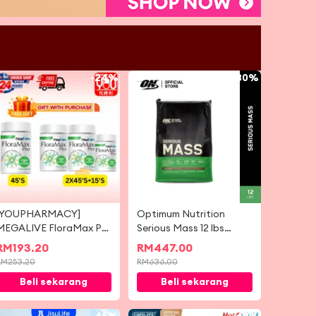
-
24%
-
30%
[YOUPHARMACY]
Optimum Nutrition
MEGALIVE FloraMax Pro
Serious Mass 12 lbs
45'S / 2X45'S/ 2x45's
Protein
RM
193.20
RM
447.00
foc 15's
RM
253.20
RM
636.00
Beli sekarang
Beli sekarang