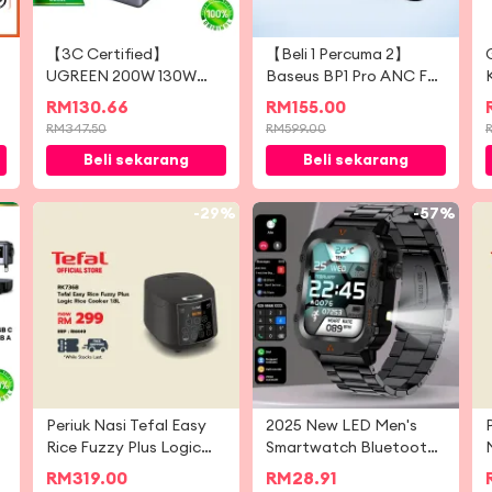
【3C Certified】
【Beli 1 Percuma 2】
UGREEN 200W 130W
Baseus BP1 Pro ANC Fon
Nexode PowerBank
Telinga Tanpa Wayar
RM
130.66
RM
155.00
25000mAh 10000mAh
-50dB Pengurangan
RM
347.50
RM
599.00
Magsafe Battery Pack
Bunyi Hi-Res Bluetooth
Beli sekarang
Beli sekarang
Portable Charger
6.0 IPX55 Kalis Air
Wireless Travel to China
55Jam
CCC Flight Approve
8%
-
29%
-
57%
Fast Charging for
iPhone 17 Samsung S25
Android iOS
Periuk Nasi Tefal Easy
2025 New LED Men's
Rice Fuzzy Plus Logic
Smartwatch Bluetooth
1.8L (RK736B)
Talking Smartwatch
RM
319.00
RM
28.91