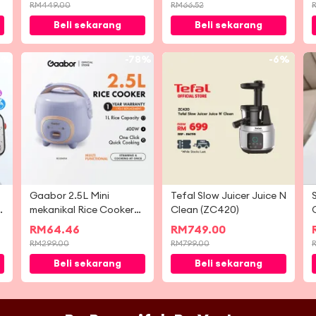
Multi Sport Mode
RM
449.00
RM
66.52
Health Monitoring
Beli sekarang
Beli sekarang
Smart Watch
4%
-
78%
-
6%
Gaabor 2.5L Mini
Tefal Slow Juicer Juice N
s
mekanikal Rice Cooker
Clean (ZC420)
Multi cepat memasak
S
RM
64.46
RM
749.00
tidak melekat RC-
RM
299.00
RM
799.00
25M01A
Beli sekarang
Beli sekarang