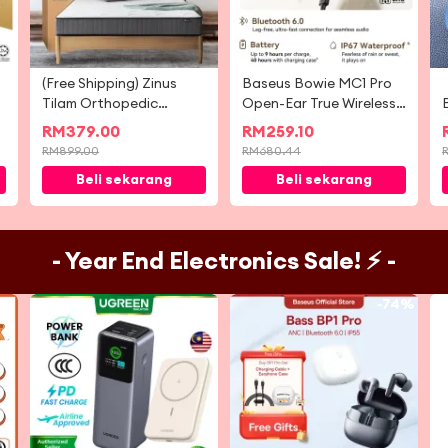
(Free Shipping) Zinus
Baseus Bowie MC1 Pro
Tilam Orthopedic
Open-Ear True Wireless
Support Spring Mattress
Earbuds Bluetooth 6.0
RM
379.00
RM
259.10
8'' (10 Years Warranty)
Earphone
RM
899.00
RM
680.44
Beli sekarang
Beli sekarang
- Year End Electronics Sale! ⚡ -
-
62%
-
74%