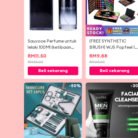
Sauvoce Perfume untuk
(FREE SYNTHETIC
lelaki 100Ml (ketibaan
BRUSH) WJS Popfeel 12
baru) harga istimewa
& 40 Colors Matte
RM
11.50
RM
9.88
Luminous Eyeshadow
RM
35.00
RM
39.00
Palette Cosmetic Mini
Beli sekarang
Beli sekarang
Portable 40 Eye
Shadow Natural Tone
Vibrant Tone 120
-
50%
-
3
Makeup Shades BROW
MULTICOLOR (FREE R
50 VOUCHER)