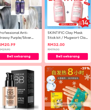
Professional Anti-
SKINTIFIC Clay Mask
Brassy Purple/Silver
Stick kit / Mugwort Clay
Shampoo For Blonde
Mask Stick + Alaska
RM
20.99
RM
32.00
Bleached Highlighted
Volcano Clay liang
RM
29.90
RM
79.00
Hair Remove Yellow 发廊
dalam pembersihan Clay
Beli sekarang
Beli sekarang
专业去黄洗发液
Mask Stick
-
30%
-
39%