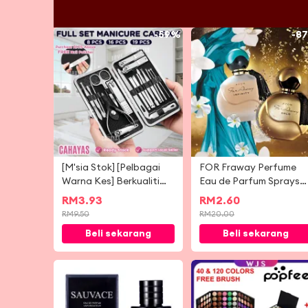
-
59%
-
8
[M'sia Stok] [Pelbagai
FOR Fraway Perfume
Warna Kes] Berkualiti
Eau de Parfum Sprays
Tinggi Clipper Kuku Kuku
50ml
RM
3.93
RM
2.60
Keluli Tahan Karat Set
RM
9.50
RM
20.00
Manicure Telinga Kening
Beli sekarang
Beli sekarang
Telinga pedicure
Gunting Alat Pemotong
Kuku 指甲剪
-
67%
-
7