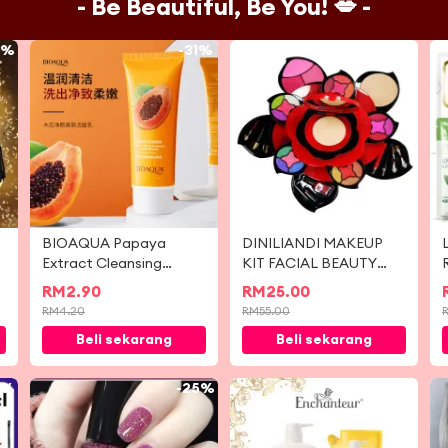
- Be Beautiful, Be You! 💋 -
7%
-
31%
-
55%
BIOAQUA Papaya
DINILIANDI MAKEUP
Extract Cleansing
KIT FACIAL BEAUTY
Beauty Skin Cleanser
MODEL A29
RM
2.90
RM
25.00
100g
RM
4.20
RM
55.00
Beli sekarang
Beli sekarang
5%
-
25%