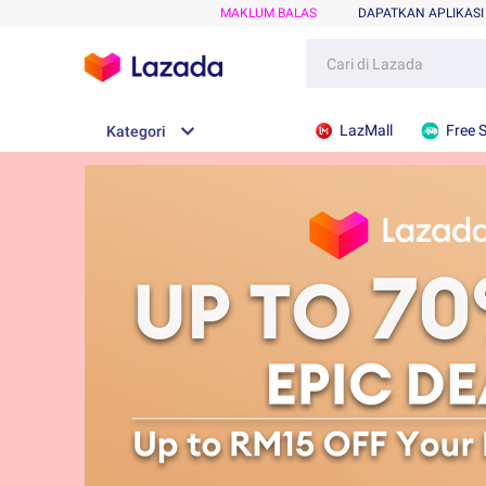
MAKLUM BALAS
DAPATKAN APLIKASI
LazMall
Free 
Kategori