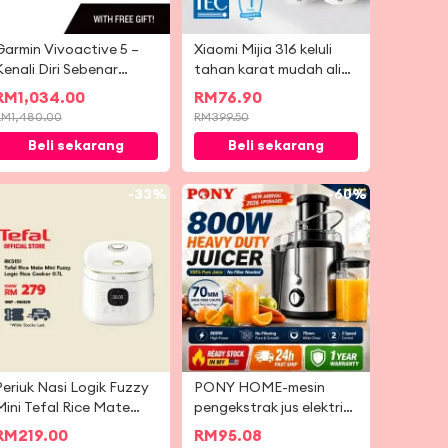
Garmin Vivoactive 5 –
Xiaomi Mijia 316 keluli
Kenali Diri Sebenar
tahan karat mudah alih
Anda. Muzik di
perjalanan mini cerek
RM
1,034.00
RM
76.90
pergelangan tangan.
elektrik kopi bubur susu
RM
1,480.00
RM
399.50
teh cepat memasak
Beli sekarang
Beli sekarang
suhu kawalan penebat
cawan
-
33%
-
60%
Periuk Nasi Logik Fuzzy
PONY HOME-mesin
Mini Tefal Rice Mate
pengekstrak jus elektrik
0.7L (RK5151)
berkuasa Juicer Blender
RM
219.00
RM
95.08