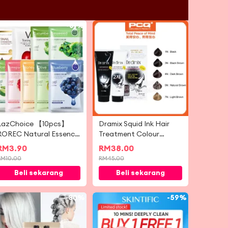
-
61%
-
16%
LazChoice 【10pcs】
Dramix Squid Ink Hair
ROREC Natural Essence
Treatment Colour
Facial Mask [sheet mask]
Cream 1set (250g x 2)
RM
3.90
RM
38.00
RM
10.00
RM
45.00
Beli sekarang
Beli sekarang
-
30%
-
59%