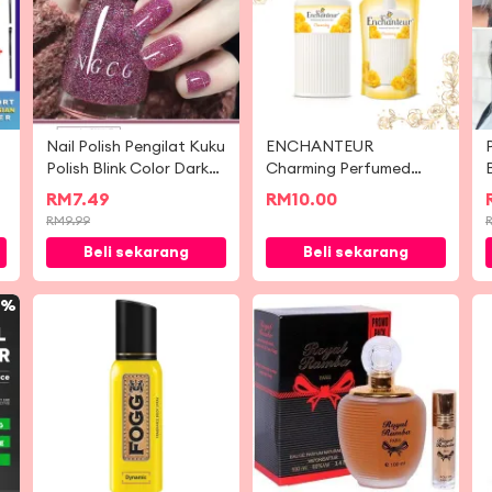
Nail Polish Pengilat Kuku
ENCHANTEUR
0
Polish Blink Color Dark
Charming Perfumed
Blue Purple Grey Color
Shower Gel / Body
RM
7.49
RM
10.00
指甲油 不可撕拉指甲油
Shampoo / Bath & Body
RM
9.99
/ Shower Foam / Body
Beli sekarang
Beli sekarang
Wash
0%
-
47%
-
80%
N
M