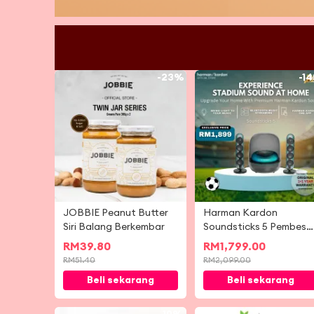
-
23%
-
1
JOBBIE Peanut Butter
Harman Kardon
Siri Balang Berkembar
Soundsticks 5 Pembesa
Suara Penstriman Muzi
RM
39.80
RM
1,799.00
Bluetooth Tanpa Waya
RM
51.40
RM
2,099.00
Beli sekarang
Beli sekarang