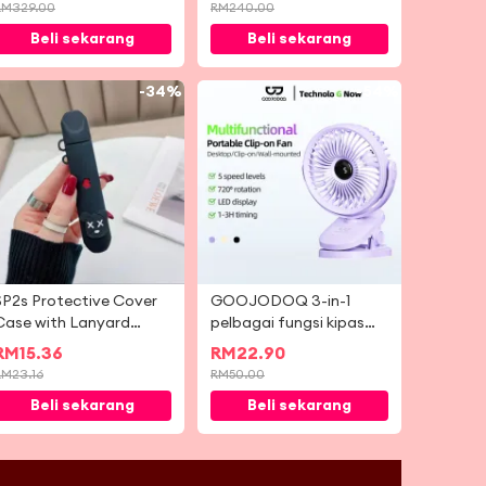
Mesin Pemerah Buah
RM
329.00
RM
240.00
Sayur Perlahan 800W 3
Beli sekarang
Beli sekarang
Kelajuan
-
34%
-
54%
SP2s Protective Cover
GOOJODOQ 3-in-1
Case with Lanyard
pelbagai fungsi kipas
ilicone Soft Shell Skin
aliran udara yang
RM
15.36
RM
22.90
Accessories
tenang dengan 5
RM
23.16
RM
50.00
kelajuan 720-degree All-
Beli sekarang
Beli sekarang
round Rotation LED
Screen & Time Setting