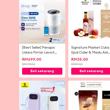
-
10%
-
3
[Best Seller] Penapis
Signature Market Cuka
Udara Pintar Levoit
Epal Cider & Madu Asli
Core 300S Penapis
(375ml)
RM
699.00
RM
35.00
HEPA Gred Perubatan
RM
779.00
RM
57.00
dengan Kawalan
Beli sekarang
Beli sekarang
Aplikasi Pintar (54 m²/
581 kaki persegi)
-
62%