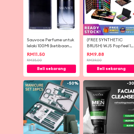
Sauvoce Perfume untuk
(FREE SYNTHETIC
lelaki 100Ml (ketibaan
BRUSH) WJS Popfeel 12
baru) harga istimewa
& 40 Colors Matte
RM
11.50
RM
9.88
Luminous Eyeshadow
RM
35.00
RM
39.00
Palette Cosmetic Mini
Beli sekarang
Beli sekarang
Portable 40 Eye
Shadow Natural Tone
Vibrant Tone 120
-
50%
-
3
Makeup Shades BROW
MULTICOLOR (FREE R
50 VOUCHER)