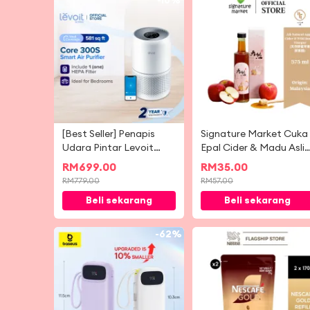
-
10%
-
3
[Best Seller] Penapis
Signature Market Cuka
Udara Pintar Levoit
Epal Cider & Madu Asli
Core 300S Penapis
(375ml)
RM
699.00
RM
35.00
HEPA Gred Perubatan
RM
779.00
RM
57.00
dengan Kawalan
Beli sekarang
Beli sekarang
Aplikasi Pintar (54 m²/
581 kaki persegi)
-
62%