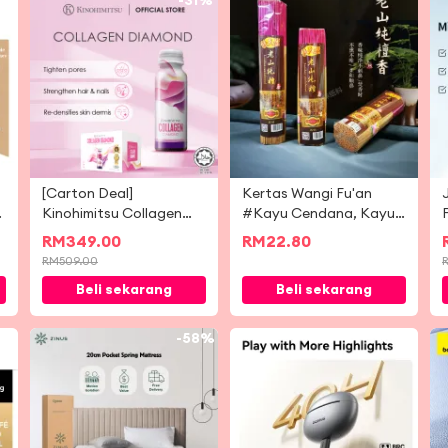
9%
-
31%
[Carton Deal]
Kertas Wangi Fu'an
Kinohimitsu Collagen
#Kayu Cendana, Kayu
Diamond / Collagen
Cendana Tulen
RM
349.00
RM
22.80
Beauty | Mengetatkan
Laoshan, Rempah
RM
509.00
Pori-pori |
Semulajadi, Asap
Beli sekarang
Beli sekarang
Mengencangkan | Kulit
Sedikit, Abu Rendah,
Bercahaya
Tiada Bahan Kimia
Ditambah
-
58%
-
62%