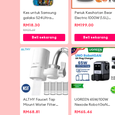
Kes untuk Samsung
Periuk Kesihatan Bear
galaksi S24Ultra
Electric 1000W (1.5L)
S23Ultra S22Ultra kaca
BHP-W1510
RM
18.30
RM
199.00
belakang kanta
RM
25.69
melindungi bingkai
Beli sekarang
Beli sekarang
lembut bangunan blok
gaya A54 A34 A52 A53
A14 S23FE A55
-
56%
-
4
ALTHY Faucet Tap
UGREEN 65W/100W
Mount Water Filter
Nexode RobotGaN
Purifier System, NSF
UNO Charger 3 Ports
RM
68.81
RM
65.46