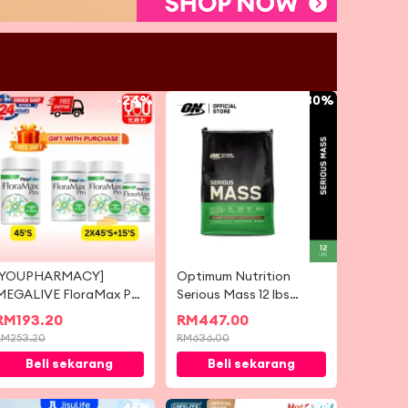
-
24%
-
30%
[YOUPHARMACY]
Optimum Nutrition
MEGALIVE FloraMax Pro
Serious Mass 12 lbs
45'S / 2X45'S/ 2x45's
Protein
RM
193.20
RM
447.00
foc 15's
RM
253.20
RM
636.00
Beli sekarang
Beli sekarang