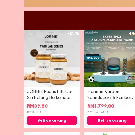
-
23%
-
1
JOBBIE Peanut Butter
Harman Kardon
Siri Balang Berkembar
Soundsticks 5 Pembesa
Suara Penstriman Muzi
RM
39.80
RM
1,799.00
Bluetooth Tanpa Waya
RM
51.40
RM
2,099.00
Beli sekarang
Beli sekarang