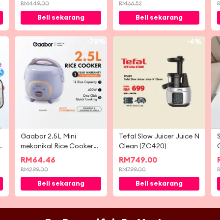
Multi Sport Mode
RM
449.00
RM
66.52
Health Monitoring
Beli sekarang
Beli sekarang
Smart Watch
4%
-
78%
-
6%
Gaabor 2.5L Mini
Tefal Slow Juicer Juice N
s
mekanikal Rice Cooker
Clean (ZC420)
Multi cepat memasak
S
RM
64.46
RM
749.00
tidak melekat RC-
RM
299.00
RM
799.00
25M01A
Beli sekarang
Beli sekarang