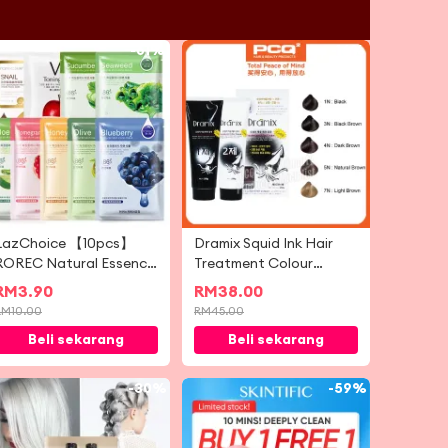
-
61%
-
16%
LazChoice 【10pcs】
Dramix Squid Ink Hair
ROREC Natural Essence
Treatment Colour
Facial Mask [sheet mask]
Cream 1set (250g x 2)
RM
3.90
RM
38.00
RM
10.00
RM
45.00
Beli sekarang
Beli sekarang
-
30%
-
59%