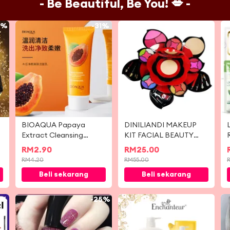
- Be Beautiful, Be You! 💋 -
7%
-
31%
-
55%
BIOAQUA Papaya
DINILIANDI MAKEUP
Extract Cleansing
KIT FACIAL BEAUTY
Beauty Skin Cleanser
MODEL A29
RM
2.90
RM
25.00
100g
RM
4.20
RM
55.00
Beli sekarang
Beli sekarang
5%
-
25%