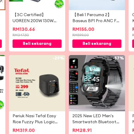
【3C Certified】
【Beli 1 Percuma 2】
UGREEN 200W 130W
Baseus BP1 Pro ANC Fon
Nexode PowerBank
Telinga Tanpa Wayar
RM
130.66
RM
155.00
25000mAh 10000mAh
-50dB Pengurangan
RM
347.50
RM
599.00
Magsafe Battery Pack
Bunyi Hi-Res Bluetooth
Beli sekarang
Beli sekarang
Portable Charger
6.0 IPX55 Kalis Air
Wireless Travel to China
55Jam
CCC Flight Approve
8%
-
29%
-
57%
Fast Charging for
iPhone 17 Samsung S25
Android iOS
Periuk Nasi Tefal Easy
2025 New LED Men's
Rice Fuzzy Plus Logic
Smartwatch Bluetooth
1.8L (RK736B)
Talking Smartwatch
RM
319.00
RM
28.91