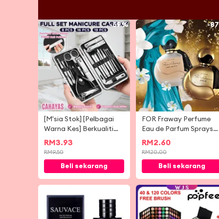
-
59%
-
8
[M'sia Stok] [Pelbagai
FOR Fraway Perfume
Warna Kes] Berkualiti
Eau de Parfum Sprays
Tinggi Clipper Kuku Kuku
50ml
RM
3.93
RM
2.60
Keluli Tahan Karat Set
RM
9.50
RM
20.00
Manicure Telinga Kening
Beli sekarang
Beli sekarang
Telinga pedicure
Gunting Alat Pemotong
Kuku 指甲剪
-
67%
-
7