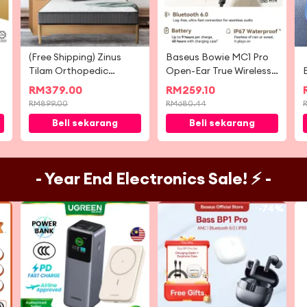
(Free Shipping) Zinus
Baseus Bowie MC1 Pro
Tilam Orthopedic
Open-Ear True Wireless
Support Spring Mattress
Earbuds Bluetooth 6.0
RM
379.00
RM
259.10
8'' (10 Years Warranty)
Earphone
RM
899.00
RM
680.44
Beli sekarang
Beli sekarang
- Year End Electronics Sale! ⚡ -
-
62%
-
74%