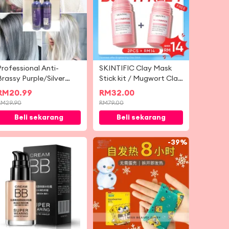
Professional Anti-
SKINTIFIC Clay Mask
Brassy Purple/Silver
Stick kit / Mugwort Clay
Shampoo For Blonde
Mask Stick + Alaska
RM
20.99
RM
32.00
Bleached Highlighted
Volcano Clay liang
RM
29.90
RM
79.00
Hair Remove Yellow 发廊
dalam pembersihan Clay
Beli sekarang
Beli sekarang
专业去黄洗发液
Mask Stick
-
30%
-
39%