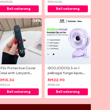
Mesin Pemerah Buah
RM
329.00
RM
240.00
Sayur Perlahan 800W 3
Beli sekarang
Beli sekarang
Kelajuan
-
34%
-
54%
SP2s Protective Cover
GOOJODOQ 3-in-1
Case with Lanyard
pelbagai fungsi kipas
ilicone Soft Shell Skin
aliran udara yang
RM
15.36
RM
22.90
Accessories
tenang dengan 5
RM
23.16
RM
50.00
kelajuan 720-degree All-
Beli sekarang
Beli sekarang
round Rotation LED
Screen & Time Setting