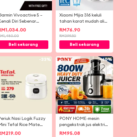
Garmin Vivoactive 5 –
Xiaomi Mijia 316 keluli
Kenali Diri Sebenar
tahan karat mudah alih
Anda. Muzik di
perjalanan mini cerek
RM
1,034.00
RM
76.90
pergelangan tangan.
elektrik kopi bubur susu
RM
1,480.00
RM
399.50
teh cepat memasak
Beli sekarang
Beli sekarang
suhu kawalan penebat
cawan
-
33%
-
60%
Periuk Nasi Logik Fuzzy
PONY HOME-mesin
Mini Tefal Rice Mate
pengekstrak jus elektrik
0.7L (RK5151)
berkuasa Juicer Blender
RM
219.00
RM
95.08