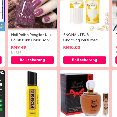
Nail Polish Pengilat Kuku
ENCHANTEUR
0
Polish Blink Color Dark
Charming Perfumed
Blue Purple Grey Color
Shower Gel / Body
RM
7.49
RM
10.00
指甲油 不可撕拉指甲油
Shampoo / Bath & Body
RM
9.99
/ Shower Foam / Body
Beli sekarang
Beli sekarang
Wash
0%
-
47%
-
80%
N
M