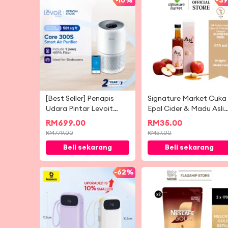
-
10%
-
3
[Best Seller] Penapis
Signature Market Cuka
Udara Pintar Levoit
Epal Cider & Madu Asli
Core 300S Penapis
(375ml)
RM
699.00
RM
35.00
HEPA Gred Perubatan
RM
779.00
RM
57.00
dengan Kawalan
Beli sekarang
Beli sekarang
Aplikasi Pintar (54 m²/
581 kaki persegi)
-
62%