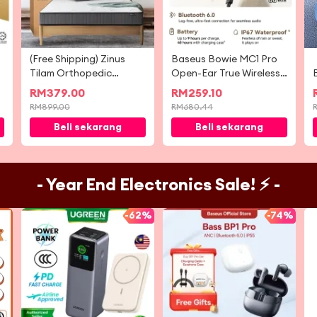
(Free Shipping) Zinus
Baseus Bowie MC1 Pro
Tilam Orthopedic
Open-Ear True Wireless
Support Spring Mattress
Earbuds Bluetooth 6.0
RM
379.00
RM
259.10
8'' (10 Years Warranty)
Earphone
RM
899.00
RM
680.44
Beli sekarang
Beli sekarang
- Year End Electronics Sale! ⚡ -
-
62%
-
74%