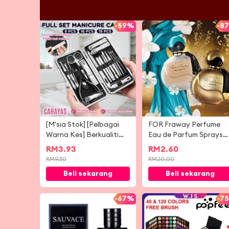
-
59%
-
8
[M'sia Stok] [Pelbagai
FOR Fraway Perfume
Warna Kes] Berkualiti
Eau de Parfum Sprays
Tinggi Clipper Kuku Kuku
50ml
RM
3.93
RM
2.60
Keluli Tahan Karat Set
RM
9.50
RM
20.00
Manicure Telinga Kening
Beli sekarang
Beli sekarang
Telinga pedicure
Gunting Alat Pemotong
Kuku 指甲剪
-
67%
-
7