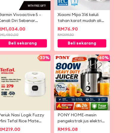
Garmin Vivoactive 5 –
Xiaomi Mijia 316 keluli
Kenali Diri Sebenar
tahan karat mudah alih
Anda. Muzik di
perjalanan mini cerek
RM
1,034.00
RM
76.90
pergelangan tangan.
elektrik kopi bubur susu
RM
1,480.00
RM
399.50
teh cepat memasak
Beli sekarang
Beli sekarang
suhu kawalan penebat
cawan
-
33%
-
60%
Periuk Nasi Logik Fuzzy
PONY HOME-mesin
Mini Tefal Rice Mate
pengekstrak jus elektrik
0.7L (RK5151)
berkuasa Juicer Blender
RM
219.00
RM
95.08