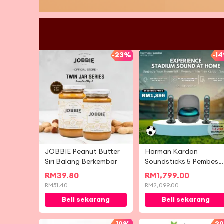
-
23%
-
1
JOBBIE Peanut Butter
Harman Kardon
Siri Balang Berkembar
Soundsticks 5 Pembesa
Suara Penstriman Muzi
RM
39.80
RM
1,799.00
Bluetooth Tanpa Waya
RM
51.40
RM
2,099.00
Beli sekarang
Beli sekarang