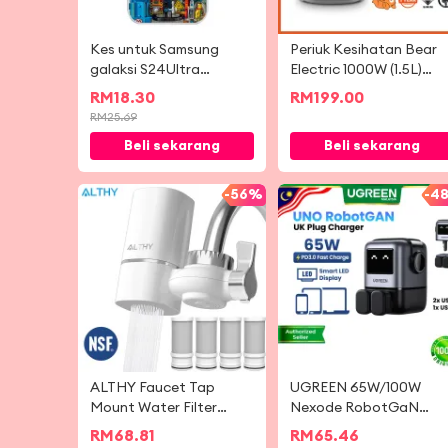
Kes untuk Samsung
Periuk Kesihatan Bear
galaksi S24Ultra
Electric 1000W (1.5L)
S23Ultra S22Ultra kaca
BHP-W1510
RM
18.30
RM
199.00
belakang kanta
RM
25.69
melindungi bingkai
Beli sekarang
Beli sekarang
lembut bangunan blok
gaya A54 A34 A52 A53
A14 S23FE A55
-
56%
-
4
ALTHY Faucet Tap
UGREEN 65W/100W
Mount Water Filter
Nexode RobotGaN
Purifier System, NSF
UNO Charger 3 Ports
RM
68.81
RM
65.46