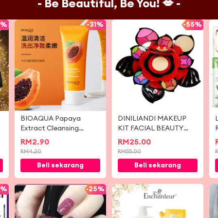
- Be Beautiful, Be You! 💋 -
7%
-
31%
-
55%
BIOAQUA Papaya
DINILIANDI MAKEUP
Extract Cleansing
KIT FACIAL BEAUTY
Beauty Skin Cleanser
MODEL A29
RM
2.90
RM
25.00
100g
RM
4.20
RM
55.00
Beli sekarang
Beli sekarang
5%
-
25%