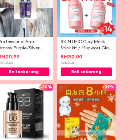
Professional Anti-
SKINTIFIC Clay Mask
Brassy Purple/Silver
Stick kit / Mugwort Clay
Shampoo For Blonde
Mask Stick + Alaska
RM
20.99
RM
32.00
Bleached Highlighted
Volcano Clay liang
RM
29.90
RM
79.00
Hair Remove Yellow 发廊
dalam pembersihan Clay
Beli sekarang
Beli sekarang
专业去黄洗发液
Mask Stick
-
30%
-
39%