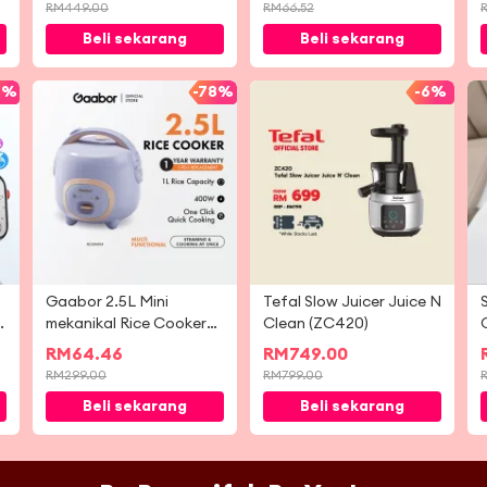
Multi Sport Mode
RM
449.00
RM
66.52
Health Monitoring
Beli sekarang
Beli sekarang
Smart Watch
4%
-
78%
-
6%
Gaabor 2.5L Mini
Tefal Slow Juicer Juice N
s
mekanikal Rice Cooker
Clean (ZC420)
Multi cepat memasak
S
RM
64.46
RM
749.00
tidak melekat RC-
RM
299.00
RM
799.00
25M01A
Beli sekarang
Beli sekarang