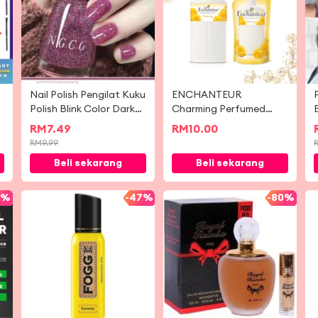
Nail Polish Pengilat Kuku
ENCHANTEUR
0
Polish Blink Color Dark
Charming Perfumed
Blue Purple Grey Color
Shower Gel / Body
RM
7.49
RM
10.00
指甲油 不可撕拉指甲油
Shampoo / Bath & Body
RM
9.99
/ Shower Foam / Body
Beli sekarang
Beli sekarang
Wash
0%
-
47%
-
80%
N
M