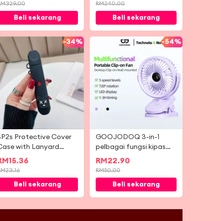
Mesin Pemerah Buah
RM
329.00
RM
240.00
Sayur Perlahan 800W 3
Beli sekarang
Beli sekarang
Kelajuan
-
34%
-
54%
SP2s Protective Cover
GOOJODOQ 3-in-1
Case with Lanyard
pelbagai fungsi kipas
ilicone Soft Shell Skin
aliran udara yang
RM
15.36
RM
22.90
Accessories
tenang dengan 5
RM
23.16
RM
50.00
kelajuan 720-degree All-
Beli sekarang
Beli sekarang
round Rotation LED
Screen & Time Setting