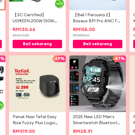
【3C Certified】
【Beli 1 Percuma 2】
UGREEN 200W 130W
Baseus BP1 Pro ANC Fon
Nexode PowerBank
Telinga Tanpa Wayar
RM
130.66
RM
155.00
25000mAh 10000mAh
-50dB Pengurangan
RM
347.50
RM
599.00
Magsafe Battery Pack
Bunyi Hi-Res Bluetooth
Beli sekarang
Beli sekarang
Portable Charger
6.0 IPX55 Kalis Air
Wireless Travel to China
55Jam
CCC Flight Approve
8%
-
29%
-
57%
Fast Charging for
iPhone 17 Samsung S25
Android iOS
Periuk Nasi Tefal Easy
2025 New LED Men's
Rice Fuzzy Plus Logic
Smartwatch Bluetooth
1.8L (RK736B)
Talking Smartwatch
RM
319.00
RM
28.91