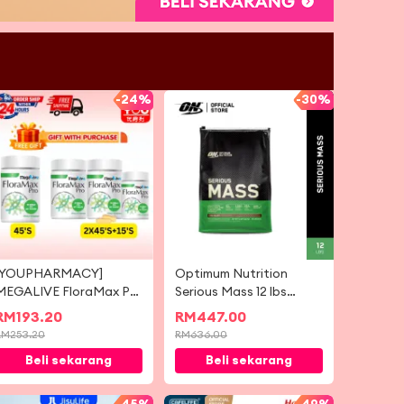
-
24%
-
30%
[YOUPHARMACY]
Optimum Nutrition
MEGALIVE FloraMax Pro
Serious Mass 12 lbs
45'S / 2X45'S/ 2x45's
Protein
RM
193.20
RM
447.00
foc 15's
RM
253.20
RM
636.00
Beli sekarang
Beli sekarang