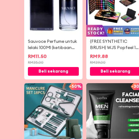
Sauvoce Perfume untuk
(FREE SYNTHETIC
lelaki 100Ml (ketibaan
BRUSH) WJS Popfeel 12
baru) harga istimewa
& 40 Colors Matte
RM
11.50
RM
9.88
Luminous Eyeshadow
RM
35.00
RM
39.00
Palette Cosmetic Mini
Beli sekarang
Beli sekarang
Portable 40 Eye
Shadow Natural Tone
Vibrant Tone 120
-
50%
-
3
Makeup Shades BROW
MULTICOLOR (FREE R
50 VOUCHER)