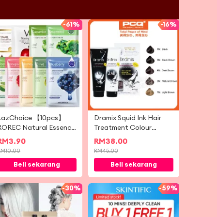
-
61%
-
16%
LazChoice 【10pcs】
Dramix Squid Ink Hair
ROREC Natural Essence
Treatment Colour
Facial Mask [sheet mask]
Cream 1set (250g x 2)
RM
3.90
RM
38.00
RM
10.00
RM
45.00
Beli sekarang
Beli sekarang
-
30%
-
59%